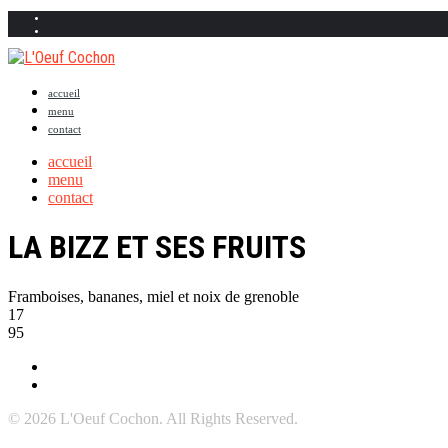
accueil
menu
contact
accueil
menu
contact
LA BIZZ ET SES FRUITS
Framboises, bananes, miel et noix de grenoble
17
95
© 2026 L'Oeuf Cochon. All Rights Reserved.