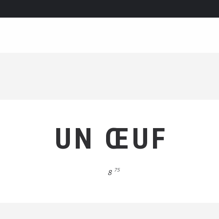
UN ŒUF
75
8