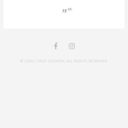
95
15
© 2026 L'OEUF COCHON. ALL RIGHTS RESERVED.