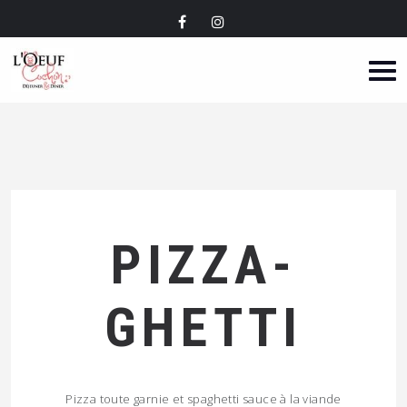
PIZZA-
GHETTI
Pizza toute garnie et spaghetti sauce à la viande