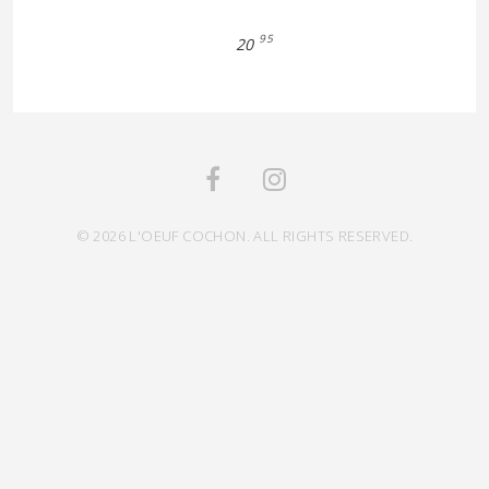
95
20
© 2026 L'OEUF COCHON. ALL RIGHTS RESERVED.