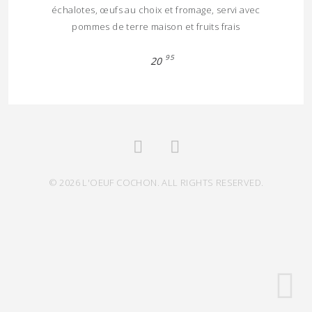
échalotes, œufs au choix et fromage, servi avec
pommes de terre maison et fruits frais
95
20
© 2026 L'OEUF COCHON. ALL RIGHTS RESERVED.