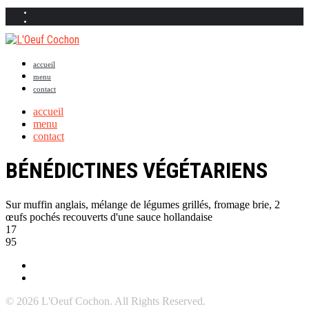
accueil
menu
contact
accueil
menu
contact
BÉNÉDICTINES VÉGÉTARIENS
Sur muffin anglais, mélange de légumes grillés, fromage brie, 2
œufs pochés recouverts d'une sauce hollandaise
17
95
© 2026 L'Oeuf Cochon. All Rights Reserved.