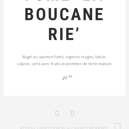
BOUCANE
RIE’
Bagel au saumon fumé, oignons rouges, laitue,
câpres, servi avec fruits et pommes de terre maison
95
21
© 2026 L'OEUF COCHON. ALL RIGHTS RESERVED.